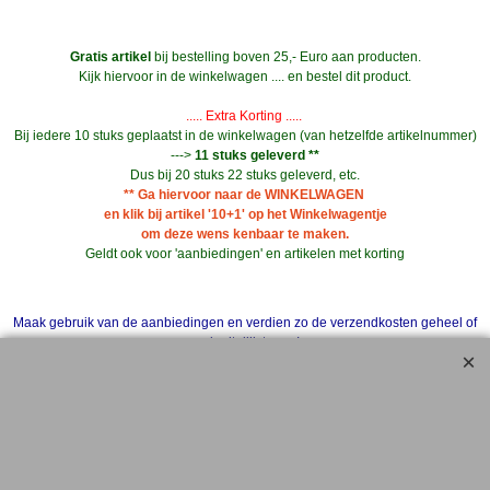
Gratis artikel
bij bestelling boven 25,- Euro aan producten.
Kijk hiervoor in de winkelwagen .... en bestel dit product.
..... Extra Korting .....
Bij iedere 10 stuks geplaatst in de winkelwagen (van hetzelfde artikelnummer)
--->
11 stuks geleverd **
Dus bij 20 stuks 22 stuks geleverd, etc.
** Ga hiervoor naar de WINKELWAGEN
en klik bij artikel '10+1' op het Winkelwagentje
om deze wens kenbaar te maken.
Geldt ook voor 'aanbiedingen' en artikelen met korting
Maak gebruik van de aanbiedingen en verdien zo de verzendkosten geheel of
gedeeltelijk terug !
Bedrijven en Instellingen kunnen indien gewenst ook op rekening bestellen.
Geef svp even een e-mail vooraf.
info@elektronica-shop.nl
Zet bij 'Opmerkingen' (tijdens het invullen van de adres gegevens) 'OP
REKENING'.