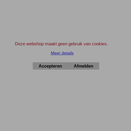
Elektronica-Shop.nl
iban NL90 INGB 0004 7390 81
btw
NL001195012B34
KvK 14126336
Deze webshop maakt geen gebruik van cookies.
Meer details
.
© 2004-2026
Accepteren
Afmelden
▲Top
Webwinkel gemaakt met
ShopFactory webwinkel
software.