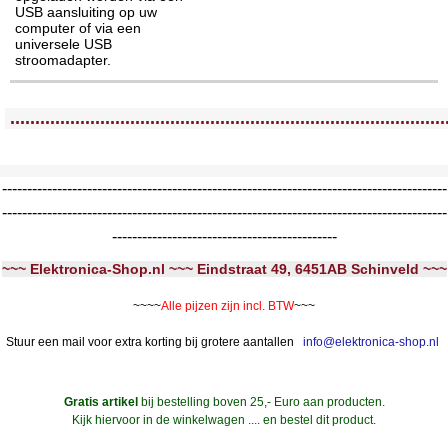
USB aansluiting op uw
computer of via een
universele USB
stroomadapter.
<!-- MakeFullWidth0 --><!-- MakeFullWidth1 --><!-- MakeFullWidth2 --><!-- MakeFullWidth3 --><!-- MakeFullWidth4 --><!-- MakeFullWidth5 --><!-- MakeFullWidth6 --><!-- MakeFullWidth7 --><!-- MakeFullWidth8 --><!-- MakeFullWidth9 --><!-- MakeFullWidth10 --><!-- MakeFullWidth11 --><!-- MakeFullWidth12 --><!-- MakeFullWidth13 --><!-- MakeFullWidth14 --><!-- MakeFullWidth15 --><!-- MakeFullWidth16 --><!-- MakeFullWidth17 --><!-- MakeFullWidth18 --><!-- MakeFullWidth19 -->
.......................................................................................
-----------------------------------------------------------------------------------------
-----------------------------------------------------------------------------------------
---------------------------------------------
~~~ Elektronica-Shop.nl ~~~ Eindstraat 49, 6451AB Schinveld ~~~
~~~~
Alle pijzen zijn incl. BTW
~~~
Stuur een mail voor extra korting bij grotere aantallen
info@elektronica-shop.nl
Gratis artikel
bij bestelling boven 25,- Euro aan producten.
Kijk hiervoor in de winkelwagen .... en bestel dit product.