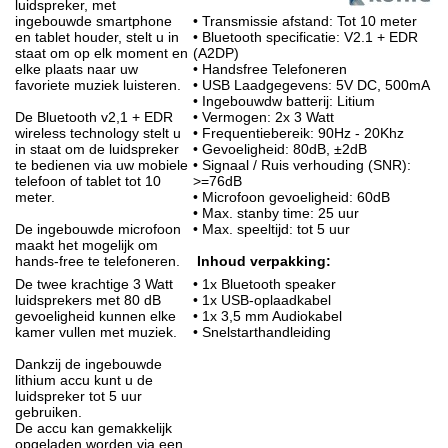
luidspreker, met
ingebouwde smartphone
• Transmissie afstand: Tot 10 meter
en tablet houder, stelt u in
• Bluetooth specificatie: V2.1 + EDR
staat om op elk moment en
(A2DP)
elke plaats naar uw
• Handsfree Telefoneren
favoriete muziek luisteren.
• USB Laadgegevens: 5V DC, 500mA
• Ingebouwdw batterij: Litium
De Bluetooth v2,1 + EDR
• Vermogen: 2x 3 Watt
wireless technology stelt u
• Frequentiebereik: 90Hz - 20Khz
in staat om de luidspreker
• Gevoeligheid: 80dB, ±2dB
te bedienen via uw mobiele
• Signaal / Ruis verhouding (SNR):
telefoon of tablet tot 10
>=76dB
meter.
• Microfoon gevoeligheid: 60dB
• Max. stanby time: 25 uur
De ingebouwde microfoon
• Max. speeltijd: tot 5 uur
maakt het mogelijk om
hands-free te telefoneren.
Inhoud verpakking:
De twee krachtige 3 Watt
• 1x Bluetooth speaker
luidsprekers met 80 dB
• 1x USB-oplaadkabel
gevoeligheid kunnen elke
• 1x 3,5 mm Audiokabel
kamer vullen met muziek.
• Snelstarthandleiding
Dankzij de ingebouwde
lithium accu kunt u de
luidspreker tot 5 uur
gebruiken.
De accu kan gemakkelijk
opgeladen worden via een