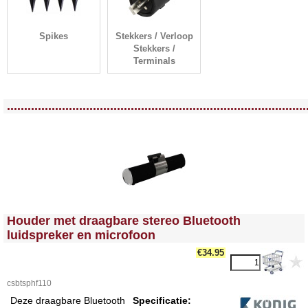
Spikes
Stekkers / Verloop
Stekkers /
Terminals
<!-- MakeFullWidth0 --><!-- MakeFullWidth1 --><!-- MakeFullWidth2 --><!-- MakeFullWidth3 --><!-- MakeFullWidth4 --><!-- MakeFullWidth5 --><!-- MakeFullWidth6 --><!-- MakeFullWidth7 --><!-- MakeFullWidth8 --><!-- MakeFullWidth9 --><!-- MakeFullWidth10 --><!-- MakeFullWidth11 --><!-- MakeFullWidth12 --><!-- MakeFullWidth13 --><!-- MakeFullWidth14 --><!-- MakeFullWidth15 --><!-- MakeFullWidth16 --><!-- MakeFullWidth17 --><!-- MakeFullWidth18 --><!-- MakeFullWidth19 -->
.......................................................................................
<!-- MakeFullWidth0 --><!-- MakeFullWidth1 --><!-- MakeFullWidth2 --><!-- MakeFullWidth3 --><!-- MakeFullWidth4 --><!-- MakeFullWidth5 --><!-- MakeFullWidth6 --><!-- MakeFullWidth7 --><!-- MakeFullWidth8 --><!-- MakeFullWidth9 --><!-- MakeFullWidth10 --><!-- MakeFullWidth11 --><!-- MakeFullWidth12 --><!-- MakeFullWidth13 --><!-- MakeFullWidth14 --><!-- MakeFullWidth15 --><!-- MakeFullWidth16 --><!-- MakeFullWidth17 --><!-- MakeFullWidth18 --><!-- MakeFullWidth19 -->
Houder met draagbare stereo Bluetooth
luidspreker en microfoon
€34.95
csbtsphf110
Deze draagbare Bluetooth
Specificatie: