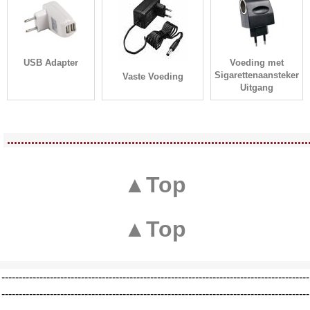
USB Adapter
Voeding met
Sigarettenaansteker
Vaste Voeding
Uitgang
<!-- MakeFullWidth0 --><!-- MakeFullWidth1 --><!-- MakeFullWidth2 --><!-- MakeFullWidth3 --><!-- MakeFullWidth4 --><!-- MakeFullWidth5 --><!-- MakeFullWidth6 --><!-- MakeFullWidth7 --><!-- MakeFullWidth8 --><!-- MakeFullWidth9 --><!-- MakeFullWidth10 --><!-- MakeFullWidth11 --><!-- MakeFullWidth12 --><!-- MakeFullWidth13 --><!-- MakeFullWidth14 --><!-- MakeFullWidth15 --><!-- MakeFullWidth16 --><!-- MakeFullWidth17 --><!-- MakeFullWidth18 --><!-- MakeFullWidth19 -->
.......................................................................................
▲Top
▲Top
-----------------------------------------------------------------------------------------
-----------------------------------------------------------------------------------------