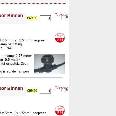
....................................................
voor Binnen
€69.90
 13 x 5mm, 2x 1.5mm², neopreen
amp per fitting
en, IP44
ste lamp: 2.75 meter
en:
0,5 meter
tot eindstuk: 25cm
ng is zonder lampen
voor Binnen
€99.90
 13 x 5mm, 2x 1.5mm², neopreen