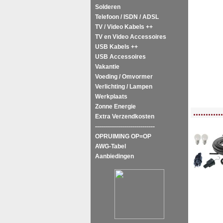
Solderen
Telefoon / ISDN / ADSL
TV / Video Kabels ++
TV en Video Accessoires
USB Kabels ++
USB Accessoires
Vakantie
Voeding / Omvormer
Verlichting / Lampen
Werkplaats
Zonne Energie
<!-- MakeFullWidth0 --><!-- MakeFullWidth1 --><!-- MakeFullWidth2 --><!-- MakeFu
............
Extra Verzendkosten
------------------------------
OPRUIMING OP=OP
AWG-Tabel
Aanbiedingen