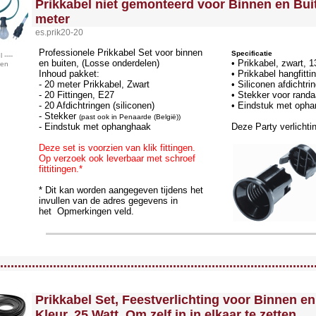
Prikkabel niet gemonteerd voor Binnen en Bui
meter
es.prik20-20
Professionele Prikkabel Set voor binnen
Specificatie
 ----
en buiten, (Losse onderdelen)
• Prikkabel, zwart,
pen
Inhoud pakket:
• Prikkabel hangfittin
- 20 meter Prikkabel, Zwart
• Siliconen afdichtri
- 20 Fittingen, E27
• Stekker voor randa
- 20 Afdichtringen (siliconen)
• Eindstuk met opha
- Stekker
(past ook in Penaarde (België))
- Eindstuk met ophanghaak
Deze Party verlichti
Deze set is voorzien van klik fittingen.
Op verzoek ook leverbaar met schroef
fittitingen.*
* Dit kan worden aangegeven tijdens het
invullen van de adres gegevens in
het Opmerkingen veld.
llWidth3 --><!-- MakeFullWidth4 --><!-- MakeFullWidth5 --><!-- MakeFullWidth6 --><!-- MakeFullWidth7 --><!-- MakeFullWidth8 --><!-- MakeFullWidth9 --><!-- MakeFullWidth10 --><!-- MakeFullWidth11 --><!-- MakeFullWidth12 --><!-- MakeFullWidth13 --><!-- MakeFullWidth14 --><!-- MakeFullWidth15 --><!-- MakeFullWidth16 --><!-- MakeFullWidth17 --><!-- MakeFullWidth18 --><!-- MakeFullWidth19 -->
.........................................................................................
<!-- MakeFullWidth0 --><!-- MakeFullWidth1 --><!-- MakeFullWidth2 --><!-- MakeFullWidth3 --><!-- MakeFullWidth4 --><!-- MakeFullWidth5 --><!-- MakeFullWidth6 --><!-- MakeFullWidth7 --><!-- MakeFullWidth8 --><!-- MakeFullWidth9 --><!-- MakeFullWidth10 --><!-- MakeFullWidth11 --><!-- MakeFullWidth12 --><!-- MakeFullWidth13 --><!-- MakeFullWidth14 --><!-- MakeFullWidth15 --><!-- MakeFullWidth16 --><!-- MakeFullWidth17 --><!-- MakeFullWidth18 --><!-- MakeFullWidth19 -->
Prikkabel Set, Feestverlichting voor Binnen en
Kleur, 25 Watt, Om zelf in in elkaar te zetten