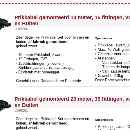
.........................................................................................
<!-- MakeFullWidth0 --><!-- MakeFullWidth1 --><!-- MakeFullWidth2 --><!-- MakeFullWidth3 --><!-- MakeFullWidth4 --><!-- MakeFullWidth5 --><!-- MakeFullWidth6 --><!-- MakeFullWidth7 --><!-- MakeFullWidth8 --><!-- MakeFullWidth9 --><!-- MakeFullWidth10 --><!-- MakeFullWidth11 --><!-- MakeFullWidth12 --><!-- MakeFullWidth13 --><!-- MakeFullWidth14 --><!-- MakeFullWidth15 --><!-- MakeFullWidth16 --><!-- MakeFullWidth17 --><!-- MakeFullWidth18 --><!-- MakeFullWidth19 -->
Prikkabel gemonteerd 10 meter, 15 fittingen, 
en Buiten
sl.69260
Zeer degelijke Prikkabel Set voor binnen en
Specificatie:
buiten,
af fabriek gemonteerd
,
• Prikkabel, zwart,
geheel zwart.
• Max. 40 Watt gloeil
• Geschikt voor buit
- 10 meter Prikkabel, Zwart
• Afstanden:
- 15 Fittingen, E27
- Van stekker tot 1
- 15 Afdichtringen (siliconen)
- Tussen de lamp
- Stekker
(past ook in Penaarde (België))
- Van laatste lamp 
- Eindstuk met ophanggat
• Gewicht: 2.3kg
Deze Party verlichti
Geschikt voor Randaarde en Pin-aarde
<!-- MakeFullWidth0 --><!-- MakeFullWidth1 --><!-- MakeFullWidth2 --><!-- MakeFullWidth3 --><!-- MakeFullWidth4 --><!-- MakeFullWidth5 --><!-- MakeFullWidth6 --><!-- MakeFullWidth7 --><!-- MakeFullWidth8 --><!-- MakeFullWidth9 --><!-- MakeFullWidth10 --><!-- MakeFullWidth11 --><!-- MakeFullWidth12 --><!-- MakeFullWidth13 --><!-- MakeFullWidth14 --><!-- MakeFullWidth15 --><!-- MakeFullWidth16 --><!-- MakeFullWidth17 --><!-- MakeFullWidth18 --><!-- MakeFullWidth19 -->
Prikkabel gemonteerd 20 meter, 35 fittingen, 
en Buiten
sl.69261
Zeer degelijke Prikkabel Set voor binnen en
Specificatie:
buiten,
af fabriek gemonteerd
,
• Prikkabel, zwart,
geheel zwart.