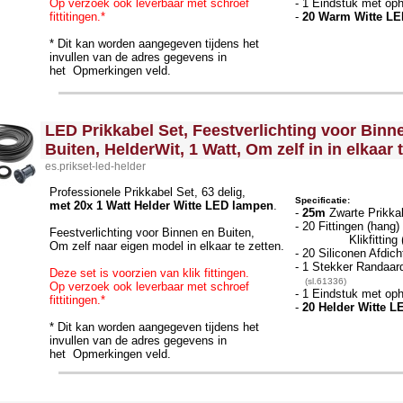
Op verzoek ook leverbaar met schroef
- 1 Eindstuk met o
fittitingen.*
-
20 Warm Witte LE
* Dit kan worden aangegeven tijdens het
invullen van de adres gegevens in
het Opmerkingen veld.
<!-- MakeFullWidth0 --><!-- MakeFullWidth1 --><!-- MakeFullWidth2 --><!-- MakeFullWidth3 --><!-- MakeFullWidth4 --><!-- MakeFullWidth5 --><!-- MakeFullWidth6 --><!-- MakeFullWidth7 --><!-- MakeFullWidth8 --><!-- MakeFullWidth9 --><!-- MakeFullWidth10 --><!-- MakeFullWidth11 --><!-- MakeFullWidth12 --><!-- MakeFullWidth13 --><!-- MakeFullWidth14 --><!-- MakeFullWidth15 --><!-- MakeFullWidth16 --><!-- MakeFullWidth17 --><!-- MakeFullWidth18 --><!-- MakeFullWidth19 -->
LED Prikkabel Set, Feestverlichting voor Binn
Buiten, HelderWit, 1 Watt, Om zelf in in elkaar 
es.prikset-led-helder
Professionele Prikkabel Set, 63 delig,
Specificatie:
met 20x 1 Watt Helder Witte LED lampen
.
-
25m
Zwarte Prikka
- 20 Fittingen (hang
Feestverlichting voor Binnen en Buiten,
Klikfittin
Om zelf naar eigen model in elkaar te zetten.
- 20 Siliconen Afdich
- 1 Stekker Randaar
Deze set is voorzien van klik fittingen.
(sl.61336)
Op verzoek ook leverbaar met schroef
- 1 Eindstuk met o
fittitingen.*
-
20 Helder Witte L
* Dit kan worden aangegeven tijdens het
invullen van de adres gegevens in
het Opmerkingen veld.
llWidth3 --><!-- MakeFullWidth4 --><!-- MakeFullWidth5 --><!-- MakeFullWidth6 --><!-- MakeFullWidth7 --><!-- MakeFullWidth8 --><!-- MakeFullWidth9 --><!-- MakeFullWidth10 --><!-- MakeFullWidth11 --><!-- MakeFullWidth12 --><!-- MakeFullWidth13 --><!-- MakeFullWidth14 --><!-- MakeFullWidth15 --><!-- MakeFullWidth16 --><!-- MakeFullWidth17 --><!-- MakeFullWidth18 --><!-- MakeFullWidth19 -->