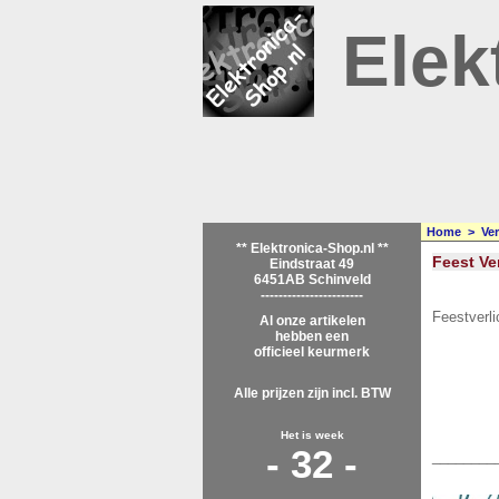
Elek
Home
>
Ve
** Elektronica-Shop.nl **
Feest Ve
Eindstraat 49
6451AB Schinveld
-----------------------
Feestverli
Al onze artikelen
hebben een
officieel keurmerk
Alle prijzen zijn incl. BTW
Het is week
- 32 -
________