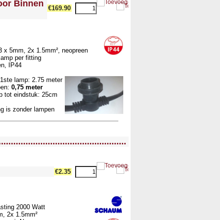
voor Binnen
€169.90
 13 x 5mm, 2x 1.5mm², neopreen
amp per fitting
en, IP44
1ste lamp: 2.75 meter
pen:
0,75 meter
 tot eindstuk: 25cm
ng is zonder lampen
....................................................
€2.35
asting 2000 Watt
mm, 2x 1.5mm²