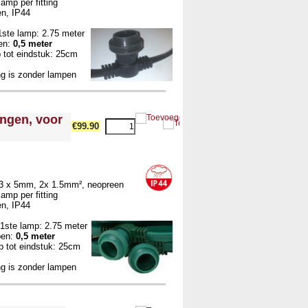
amp per fitting
en, IP44
ste lamp: 2.75 meter
en:
0,5 meter
tot eindstuk: 25cm
ng is zonder lampen
ingen, voor
€99.90
 13 x 5mm, 2x 1.5mm², neopreen
amp per fitting
en, IP44
1ste lamp: 2.75 meter
pen:
0,5 meter
 tot eindstuk: 25cm
ng is zonder lampen