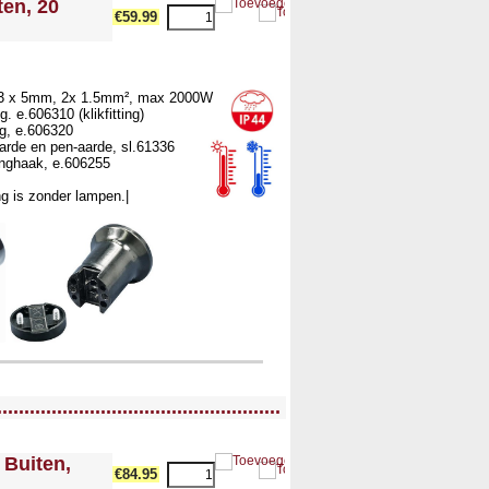
ten, 20
€59.99
 13 x 5mm, 2x 1.5mm², max 2000W
g. e.606310 (klikfitting)
ng, e.606320
arde en pen-aarde, sl.61336
nghaak, e.606255
ng is zonder lampen.|
....................................................
 Buiten,
€84.95