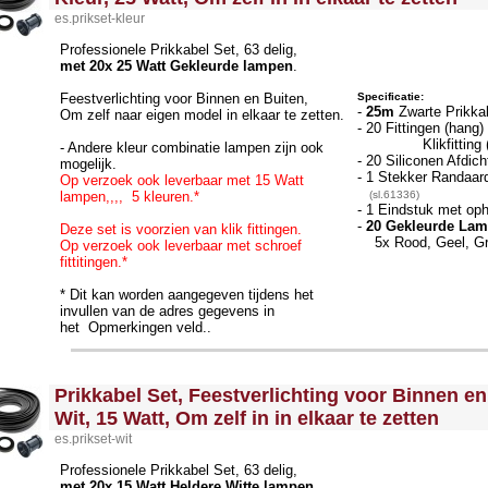
es.prikset-kleur
Professionele Prikkabel Set, 63 delig,
met 20x 25 Watt Gekleurde lampen
.
Feestverlichting voor Binnen en Buiten,
Specificatie:
-
25m
Zwarte Prikka
Om zelf naar eigen model in elkaar te zetten.
- 20 Fittingen (hang
Klikfittin
- Andere kleur combinatie lampen zijn ook
- 20 Siliconen Afdich
mogelijk.
- 1 Stekker Randaar
Op verzoek ook leverbaar met 15 Watt
lampen,,,, 5 kleuren.*
(sl.61336)
- 1 Eindstuk met o
-
20 Gekleurde Lam
Deze set is voorzien van klik fittingen.
5x Rood, Geel, G
Op verzoek ook leverbaar met schroef
fittitingen.*
* Dit kan worden aangegeven tijdens het
invullen van de adres gegevens in
het Opmerkingen veld..
<!-- MakeFullWidth0 --><!-- MakeFullWidth1 --><!-- MakeFullWidth2 --><!-- MakeFullWidth3 --><!-- MakeFullWidth4 --><!-- MakeFullWidth5 --><!-- MakeFullWidth6 --><!-- MakeFullWidth7 --><!-- MakeFullWidth8 --><!-- MakeFullWidth9 --><!-- MakeFullWidth10 --><!-- MakeFullWidth11 --><!-- MakeFullWidth12 --><!-- MakeFullWidth13 --><!-- MakeFullWidth14 --><!-- MakeFullWidth15 --><!-- MakeFullWidth16 --><!-- MakeFullWidth17 --><!-- MakeFullWidth18 --><!-- MakeFullWidth19 -->
Prikkabel Set, Feestverlichting voor Binnen en
Wit, 15 Watt, Om zelf in in elkaar te zetten
es.prikset-wit
Professionele Prikkabel Set, 63 delig,
met 20x 15 Watt Heldere Witte lampen
.