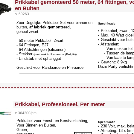
Prikkabel gemonteerd 50 meter, 64 fittingen, 
en Buiten
sl.69263
Zeer Degelijke Prikkabel Set voor binnen en
Specificatie:
buiten,
af fabriek gemonteerd
,
• Prikkabel, zwart,
geheel zwart.
• Max. 40 Watt gloeil
• Geschikt voor buit
- 50 meter Prikkabel, Zwart
• Afstanden:
- 64 Fittingen, E27
- Van stekker tot 
- 64 Afdichtringen (siliconen)
- Tussen de lam
- Stekker
(past ook in Penaarde (België))
- Van laatste lamp
- Eindstuk met ophanggat
• Gewicht: 8.9kg
Deze Party verlichti
Geschikt voor Randaarde en Pin-aarde
llWidth3 --><!-- MakeFullWidth4 --><!-- MakeFullWidth5 --><!-- MakeFullWidth6 --><!-- MakeFullWidth7 --><!-- MakeFullWidth8 --><!-- MakeFullWidth9 --><!-- MakeFullWidth10 --><!-- MakeFullWidth11 --><!-- MakeFullWidth12 --><!-- MakeFullWidth13 --><!-- MakeFullWidth14 --><!-- MakeFullWidth15 --><!-- MakeFullWidth16 --><!-- MakeFullWidth17 --><!-- MakeFullWidth18 --><!-- MakeFullWidth19 -->
.........................................................................................
<!-- MakeFullWidth0 --><!-- MakeFullWidth1 --><!-- MakeFullWidth2 --><!-- MakeFullWidth3 --><!-- MakeFullWidth4 --><!-- MakeFullWidth5 --><!-- MakeFullWidth6 --><!-- MakeFullWidth7 --><!-- MakeFullWidth8 --><!-- MakeFullWidth9 --><!-- MakeFullWidth10 --><!-- MakeFullWidth11 --><!-- MakeFullWidth12 --><!-- MakeFullWidth13 --><!-- MakeFullWidth14 --><!-- MakeFullWidth15 --><!-- MakeFullWidth16 --><!-- MakeFullWidth17 --><!-- MakeFullWidth18 --><!-- MakeFullWidth19 -->
Prikkabel, Professioneel, Per meter
e.364200/pm
Prikkabel voor Feest- en Kerstverlichting,
Specificatie:
Voor Binnen en Buiten,
• 230 Volt, max. bel
Groen,
• Afmeting: 13 x 5