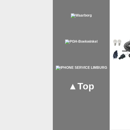
▲Top
<!-- MakeFullWidth0 --><!-- MakeFullWidth1 --><!-- MakeFullWidth2 --><!-- MakeFu