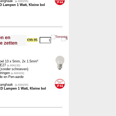
phanghaak
(e.606255)
D Lampen 1 Watt, Kleine bol
en en
€99.95
te zetten
bel 13 x 5mm, 2x 1.5mm²
) E27
(e.606130)
g (zonder schroeven)
tringen
(e.606320)
de en Pen-aarde
phanghaak
(e.606255)
ED Lampen 1 Watt, Kleine bol