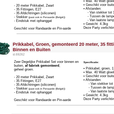
• Max. 40 Watt gloeil
• Geschikt voor buit
- 20 meter Prikkabel, Zwart
• Afstanden:
- 35 Fittingen, E27
- Van stekker tot 1
- 35 Afdichtringen (siliconen)
- Tussen de lamp
- Stekker
(past ook in Penaarde (België))
- Van laatste lamp 
- Eindstuk met ophanggat
• Gewicht: 4.3kg
Deze Party verlichti
Geschikt voor Randaarde en Pin-aarde
<!-- MakeFullWidth0 --><!-- MakeFullWidth1 --><!-- MakeFullWidth2 --><!-- MakeFullWidth3 --><!-- MakeFullWidth4 --><!-- MakeFullWidth5 --><!-- MakeFullWidth6 --><!-- MakeFullWidth7 --><!-- MakeFullWidth8 --><!-- MakeFullWidth9 --><!-- MakeFullWidth10 --><!-- MakeFullWidth11 --><!-- MakeFullWidth12 --><!-- MakeFullWidth13 --><!-- MakeFullWidth14 --><!-- MakeFullWidth15 --><!-- MakeFullWidth16 --><!-- MakeFullWidth17 --><!-- MakeFullWidth18 --><!-- MakeFullWidth19 -->
Prikkabel, Groen, gemonteerd 20 meter, 35 fitt
Binnen en Buiten
sl.69262
Zeer Degelijke Prikkabel Set voor binnen en
Specificatie:
buiten,
af fabriek gemonteerd
,
• Prikkabel, groen,
geheel groen.
• Max. 40 Watt gloeil
• Geschikt voor buit
- 20 meter Prikkabel, Zwart
• Afstanden:
- 35 Fittingen, E27
- Van stekker tot 
- 35 Afdichtringen (siliconen)
- Tussen de lam
- Stekker
(past ook in Penaarde (België))
- Van laatste lamp
- Eindstuk met ophanggat
• Gewicht: 4.3kg
Deze Party verlichti
Geschikt voor Randaarde en Pin-aarde
<!-- MakeFullWidth0 --><!-- MakeFullWidth1 --><!-- MakeFullWidth2 --><!-- MakeFullWidth3 --><!-- MakeFullWidth4 --><!-- MakeFullWidth5 --><!-- MakeFullWidth6 --><!-- MakeFullWidth7 --><!-- MakeFullWidth8 --><!-- MakeFullWidth9 --><!-- MakeFullWidth10 --><!-- MakeFullWidth11 --><!-- MakeFullWidth12 --><!-- MakeFullWidth13 --><!-- MakeFullWidth14 --><!-- MakeFullWidth15 --><!-- MakeFullWidth16 --><!-- MakeFullWidth17 --><!-- MakeFullWidth18 --><!-- MakeFullWidth19 -->