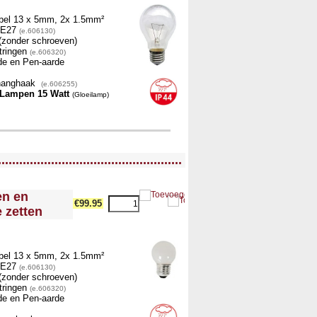
bel 13 x 5mm, 2x 1.5mm²
) E27
(e.606130)
g (zonder schroeven)
tringen
(e.606320)
de en Pen-aarde
phanghaak
(e.606255)
) Lampen 15 Watt
(Gloeilamp)
....................................................
en en
€99.95
e zetten
bel 13 x 5mm, 2x 1.5mm²
) E27
(e.606130)
g (zonder schroeven)
tringen
(e.606320)
de en Pen-aarde