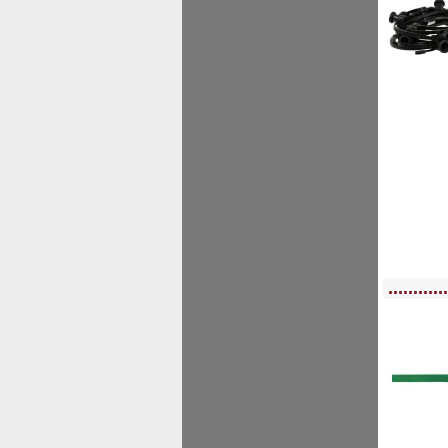
<!-- MakeFullWidth0 --><!-- MakeFullWidth1 --><!-- MakeFullWidth2 --><!-- MakeFu
............