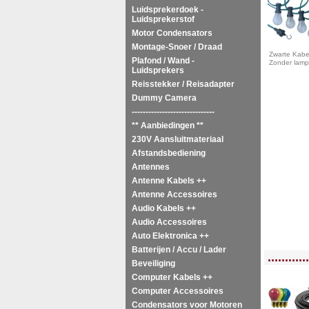
Luidsprekerdoek -
Luidsprekerstof
Motor Condensators
Montage-Snoer / Draad
Zwarte Kabel
Plafond / Wand -
Zonder lam
Luidsprekers
Reisstekker / Reisadapter
Dummy Camera
------------------------------
** Aanbiedingen **
230V Aansluitmateriaal
Afstandsbediening
Antennes
Antenne Kabels ++
Antenne Accessoires
Audio Kabels ++
Audio Accessoires
Auto Elektronica ++
Batterijen / Accu / Lader
<!-- MakeFullWidth0 --><!-- MakeFullWidth1 --><!-- MakeFullWidth2 --><!-- MakeFu
............
Beveiliging
Computer Kabels ++
Computer Accessoires
Condensators voor Motoren