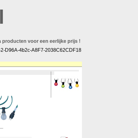
l
 producten voor een eerlijke prijs !
2-D96A-4b2c-A8F7-2038C62CDF18
__