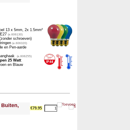
bel 13 x 5mm, 2x 1.5mm²
) E27
(e.606130)
g (zonder schroeven)
tringen
(e.606320)
de en Pen-aarde
phanghaak
(e.606255)
pen 25 Watt
:
roen en Blauw
 Buiten,
€79.95